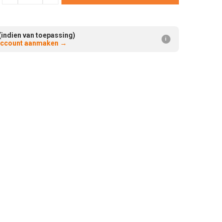
Verminderen:
verhogen:
(indien van toepassing)
i
 account aanmaken
→