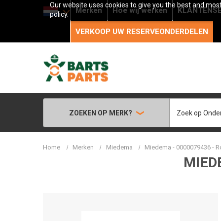
Our website uses cookies to give you the best and most 
Merken
Hoe wij werken
KLANTENSE
policy.
VERKOOP UW RESERVEONDERDELEN
Zoeken
ZOEKEN OP MERK?
Home
Merken
Miedema
Miedema - 0000079436 - R
MIEDE