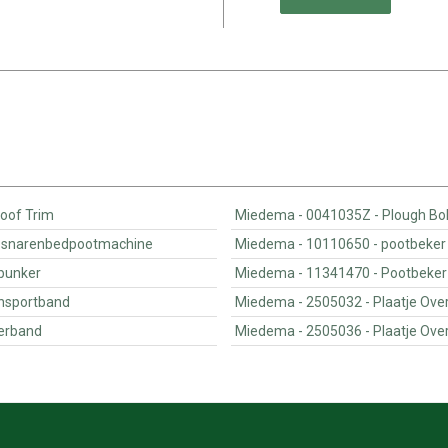
lter Roof Trim
Miedema - 0041035
tructural 30 snarenbedpootmachine
Miedema - 10110650 
stortbunker
Miedema - 11341470 - Poo
0 S transportband
Miedema - 2505032 - P
 opvoerband
Miedema - 2505036 - P