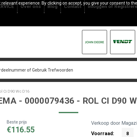
relevant experience. By clicking on accept, you give your consent to the
RVICE
Over ons
Blog
Contact
Inloggen
of
Registrer
ol Ci D90 Wc D16
MA - 0000079436 - ROL CI D90 
Beste prijs
Verkoop door Magazi
€116.55
Voorraad:
8