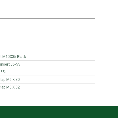
Z - Plough Bolt M10X35 Black
- pootbeker insert 35-55
tbeker 55+
laatje Overlap M6 X 30
laatje Overlap M6 X 32