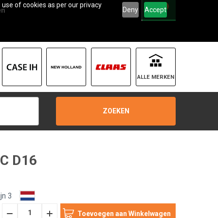
 use of cookies as per our privacy
0
Deny
Accept
en
ALLE MERKEN
ZOEKEN
WC D16
jn 3
Hoeveelheid
Hoeveelheid