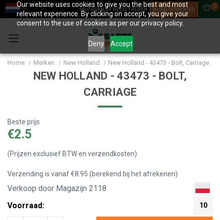
Our website uses cookies to give you the best and most
0
INLOGGEN OF REGISTREREN
WORD VERKOPER
relevant experience. By clicking on accept, you give your
consent to the use of cookies as per our privacy policy.
Deny
Accept
Home
Merken
New Holland
New Holland - 43473 - Bolt, Carriage
NEW HOLLAND - 43473 - BOLT,
CARRIAGE
Beste prijs
€2.5
(Prijzen exclusief BTW en verzendkosten)
Verzending is vanaf €8.95 (berekend bij het afrekenen)
Verkoop door Magazijn 2118
Voorraad:
10