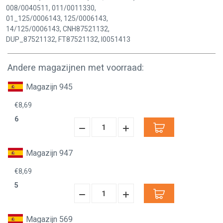
008/0040511, 011/0011330,
01_125/0006143, 125/0006143,
14/125/0006143, CNH87521132,
DUP_87521132, FT87521132, I0051413
Andere magazijnen met voorraad:
Magazijn 945
€8,69
6
Hoeveelheid
Hoeveelheid
Verminderen:
verhogen:
Magazijn 947
€8,69
5
Hoeveelheid
Hoeveelheid
Verminderen:
verhogen:
Magazijn 569