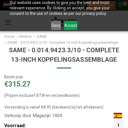
Our website uses cookies to give you the best and most
0
INLOGGEN OF REGISTREREN
WORD VERKOPER
relevant experience. By clicking on accept, you give your
consent to the use of cookies as per our privacy policy.
Deny
Accept
Home
Merken
SAME
SAME - 0.014.9423.3/10 - Complete 13-inch koppelingsassemblage
SAME - 0.014.9423.3/10 - COMPLETE
13-INCH KOPPELINGSASSEMBLAGE
Beste prijs
€315.27
(Prijzen exclusief BTW en verzendkosten)
Verzending is vanaf €8.95 (berekend bij het afrekenen)
Verkoop door Magazijn 1404
Voorraad:
1