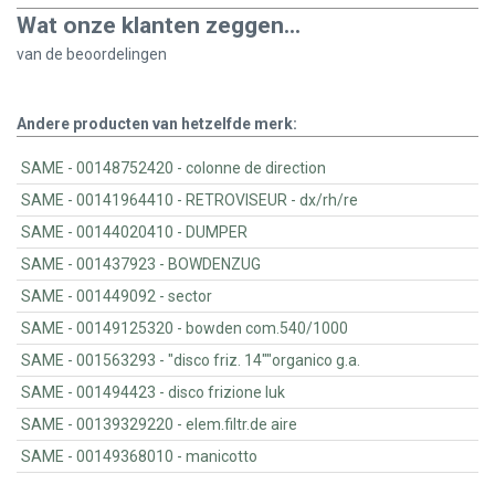
Wat onze klanten zeggen...
van de
beoordelingen
Andere producten van hetzelfde merk:
SAME - 00148752420 - colonne de direction
SAME - 00141964410 - RETROVISEUR - dx/rh/re
SAME - 00144020410 - DUMPER
SAME - 001437923 - BOWDENZUG
SAME - 001449092 - sector
SAME - 00149125320 - bowden com.540/1000
SAME - 001563293 - "disco friz. 14""organico g.a.
SAME - 001494423 - disco frizione luk
SAME - 00139329220 - elem.filtr.de aire
SAME - 00149368010 - manicotto