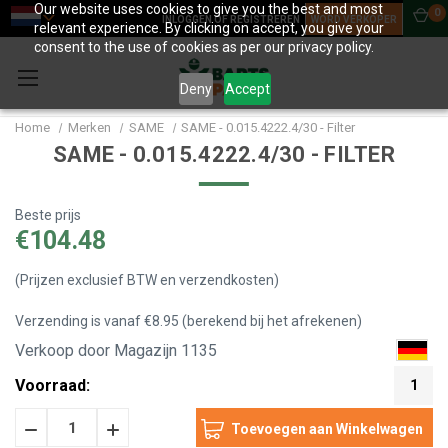
Our website uses cookies to give you the best and most
0
INLOGGEN OF REGISTREREN
WORD VERKOPER
relevant experience. By clicking on accept, you give your
consent to the use of cookies as per our privacy policy.
Deny
Accept
Home
Merken
SAME
SAME - 0.015.4222.4/30 - Filter
SAME - 0.015.4222.4/30 - FILTER
Beste prijs
€104.48
(Prijzen exclusief BTW en verzendkosten)
Verzending is vanaf €8.95 (berekend bij het afrekenen)
Verkoop door Magazijn 1135
Voorraad:
1
Hoeveelheid
Hoeveelheid