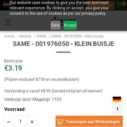
Our website uses cookies to give you the best and most
0
INLOGGEN OF REGISTREREN
WORD VERKOPER
relevant experience. By clicking on accept, you give your
consent to the use of cookies as per our privacy policy.
Deny
Accept
Home
Merken
SAME
SAME - 001976050 - Klein buisje
SAME - 001976050 - KLEIN BUISJE
Beste prijs
€3.19
(Prijzen exclusief BTW en verzendkosten)
Verzending is vanaf €8.95 (berekend bij het afrekenen)
Verkoop door Magazijn 1135
Voorraad:
1
Hoeveelheid
Hoeveelheid