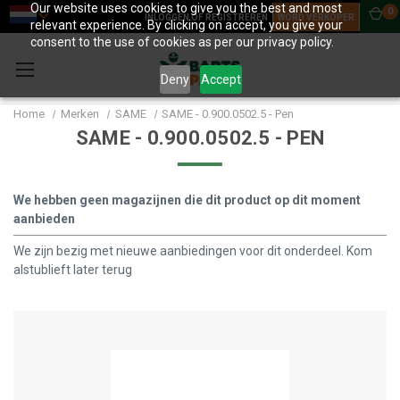
Our website uses cookies to give you the best and most
0
INLOGGEN OF REGISTREREN
WORD VERKOPER
relevant experience. By clicking on accept, you give your
consent to the use of cookies as per our privacy policy.
Deny
Accept
Home
Merken
SAME
SAME - 0.900.0502.5 - Pen
SAME - 0.900.0502.5 - PEN
We hebben geen magazijnen die dit product op dit moment
aanbieden
We zijn bezig met nieuwe aanbiedingen voor dit onderdeel. Kom
alstublieft later terug