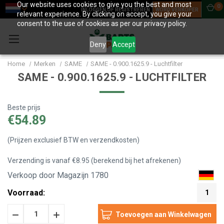
Our website uses cookies to give you the best and most
0
INLOGGEN OF REGISTREREN
WORD VERKOPER
relevant experience. By clicking on accept, you give your
consent to the use of cookies as per our privacy policy.
Deny
Accept
Home
Merken
SAME
SAME - 0.900.1625.9 - Luchtfilter
SAME - 0.900.1625.9 - LUCHTFILTER
Beste prijs
€54.89
(Prijzen exclusief BTW en verzendkosten)
Verzending is vanaf €8.95 (berekend bij het afrekenen)
Verkoop door Magazijn 1780
Voorraad:
1
Hoeveelheid
Hoeveelheid