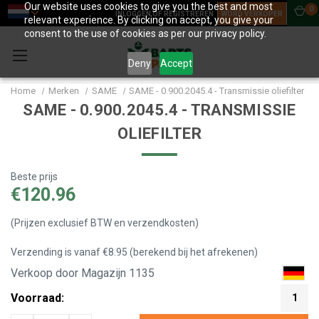
Our website uses cookies to give you the best and most
0
INLOGGEN OF REGISTREREN
WORD VERKOPER
relevant experience. By clicking on accept, you give your
consent to the use of cookies as per our privacy policy.
Deny
Accept
Home
Merken
SAME
SAME - 0.900.2045.4 - Transmissie oliefilter
SAME - 0.900.2045.4 - TRANSMISSIE
OLIEFILTER
Beste prijs
€120.96
(Prijzen exclusief BTW en verzendkosten)
Verzending is vanaf €8.95 (berekend bij het afrekenen)
Verkoop door Magazijn 1135
Voorraad:
1