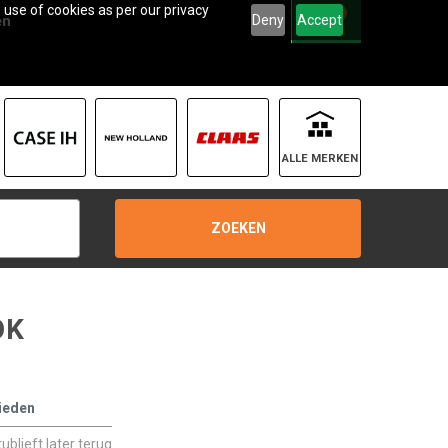
 use of cookies as per our privacy
0
Deny
Accept
en
ALLE MERKEN
ZOEKEN
OK
ieden
blieft later terug