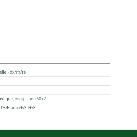
ant/chandelle - dx/rh/re
anneau +Ælastique, circlip, jonc 60x2
jeu de joints d'+Ætanch+Æit+Æ