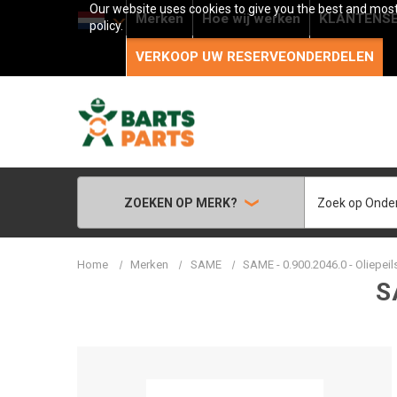
Our website uses cookies to give you the best and most 
Merken
Hoe wij werken
KLANTENSE
policy.
VERKOOP UW RESERVEONDERDELEN
Zoeken
ZOEKEN OP MERK?
Home
Merken
SAME
SAME - 0.900.2046.0 - Oliepeil
S