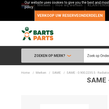
Our website uses cookies to give you the best and most 
Merken
Hoe wij werken
KLANTENSE
policy.
VERKOOP UW RESERVEONDERDELEN
Zoeken
ZOEKEN OP MERK?
Home
Merken
SAME
SAME - 0.900.2235.5 - Radiator
SAME -