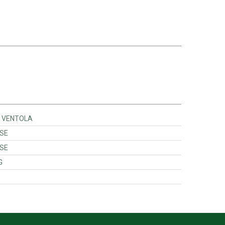
 - PULEGGIA VENTOLA
BUCHSE
BUCHSE
ING