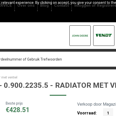
relevant experience. By clicking on accept, you give your consent to the
RVICE
Over ons
Blog
Contact
Inloggen
of
Registrer
 met ventiel
 0.900.2235.5 - RADIATOR MET 
Beste prijs
Verkoop door Magazi
€428.51
Voorraad:
1