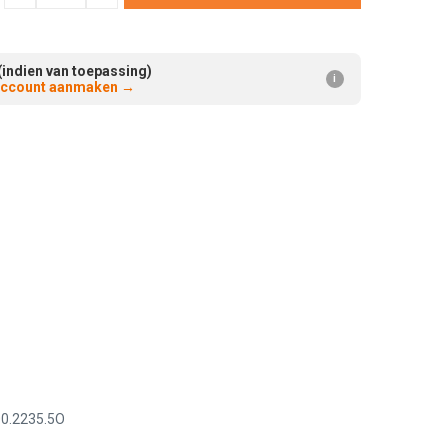
Verminderen:
verhogen:
(indien van toepassing)
i
 account aanmaken
→
00.2235.5O