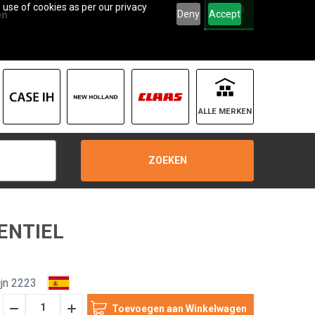
 use of cookies as per our privacy
0
Deny
Accept
en
ALLE MERKEN
ZOEKEN
VENTIEL
jn 2223
Hoeveelheid
Hoeveelheid