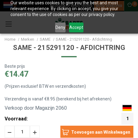
Our website uses cookies to give you the best and most
0
INLOGGEN OF REGISTREREN
WORD VERKOPER
relevant experience. By clicking on accept, you give your
consent to the use of cookies as per our privacy policy.
Deny
Accept
Home
Merken
SAME
SAME - 215291120 - Afdichtring
SAME - 215291120 - AFDICHTRING
Beste prijs
€14.47
(Prijzen exclusief BTW en verzendkosten)
Verzending is vanaf €8.95 (berekend bij het afrekenen)
Verkoop door Magazijn 2060
Voorraad:
1
Hoeveelheid
Hoeveelheid