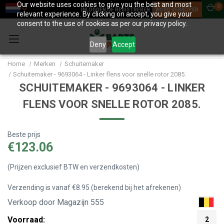
Our website uses cookies to give you the best and most
0
INLOGGEN OF REGISTREREN
WORD VERKOPER
relevant experience. By clicking on accept, you give your
consent to the use of cookies as per our privacy policy.
Deny
Accept
Home
Merken
Schuitemaker
Schuitemaker - 9693064 - Linker flens voor snelle rotor 2085.
SCHUITEMAKER - 9693064 - LINKER
FLENS VOOR SNELLE ROTOR 2085.
Beste prijs
€123.06
(Prijzen exclusief BTW en verzendkosten)
Verzending is vanaf €8.95 (berekend bij het afrekenen)
Verkoop door Magazijn 555
Voorraad:
2