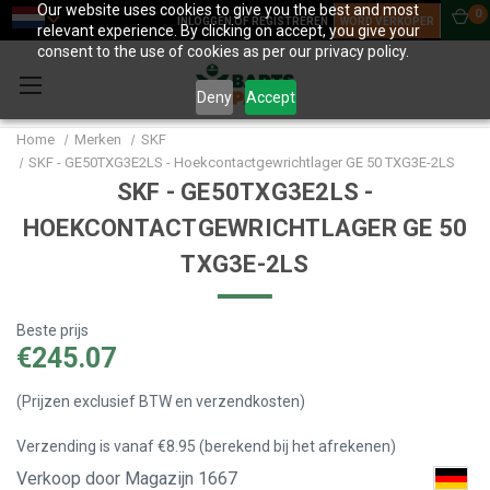
Our website uses cookies to give you the best and most
0
INLOGGEN OF REGISTREREN
WORD VERKOPER
relevant experience. By clicking on accept, you give your
consent to the use of cookies as per our privacy policy.
Deny
Accept
Home
Merken
SKF
SKF - GE50TXG3E2LS - Hoekcontactgewrichtlager GE 50 TXG3E-2LS
SKF - GE50TXG3E2LS -
HOEKCONTACTGEWRICHTLAGER GE 50
TXG3E-2LS
Beste prijs
€245.07
(Prijzen exclusief BTW en verzendkosten)
Verzending is vanaf €8.95 (berekend bij het afrekenen)
Verkoop door Magazijn 1667