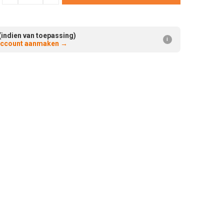
Verminderen:
verhogen:
(indien van toepassing)
i
 account aanmaken
→