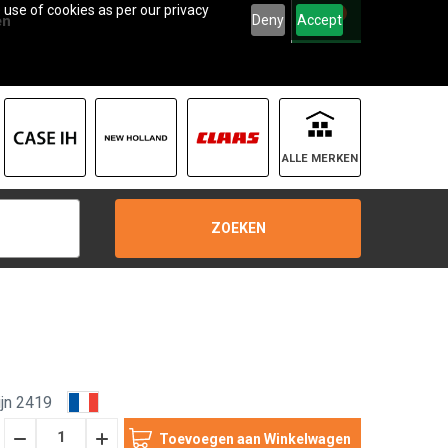
 use of cookies as per our privacy
0
Deny
Accept
en
ALLE MERKEN
ZOEKEN
jn 2419
Hoeveelheid
Hoeveelheid