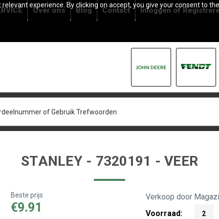
relevant experience. By clicking on accept, you give your consent to the
RVICE
Over ons
Blog
Contact
Inloggen
of
Registrer
STANLEY - 7320191 - VEER
Beste prijs
Verkoop door Magazi
€9.91
Voorraad:
2