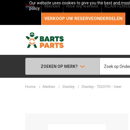
Our website uses cookies to give you the best and most 
Merken
Hoe wij werken
KLANTENSE
policy.
VERKOOP UW RESERVEONDERDELEN
Zoeken
ZOEKEN OP MERK?
Home
Merken
Stanley
Stanley - 7320191 - Veer