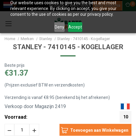
Our website uses cookies to give you the best and most
0
INLOGGEN OF REGISTREREN
WORD VERKOPER
relevant experience. By clicking on accept, you give your
consent to the use of cookies as per our privacy policy.
Deny
Accept
Home
Merken
Stanley
Stanley - 7410145 - Kogellager
STANLEY - 7410145 - KOGELLAGER
Beste prijs
€31.37
(Prijzen exclusief BTW en verzendkosten)
Verzending is vanaf €8.95 (berekend bij het afrekenen)
Verkoop door Magazijn 2419
Voorraad:
10
Hoeveelheid
Hoeveelheid