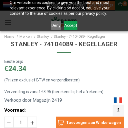
Our website uses cookies to give you the best and most
0
INLOGGEN OF REGISTREREN
WORD VERKOPER
relevant experience. By clicking on accept, you give your
consent to the use of cookies as per our privacy policy.
Deny
Accept
Home
Merken
Stanley
Stanley - 74104089 - Kegellager
STANLEY - 74104089 - KEGELLAGER
Beste prijs
€24.34
(Prijzen exclusief BTW en verzendkosten)
Verzending is vanaf €8.95 (berekend bij het afrekenen)
Verkoop door Magazijn 2419
Voorraad:
2
Hoeveelheid
Hoeveelheid