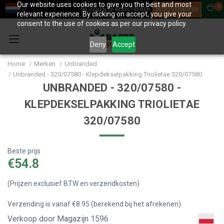
Our website uses cookies to give you the best and most
0
INLOGGEN OF REGISTREREN
WORD VERKOPER
relevant experience. By clicking on accept, you give your
consent to the use of cookies as per our privacy policy.
Deny
Accept
Home
Merken
Unbranded
Unbranded - 320/07580 - Klepdekselpakking Triolietae 320/07580
UNBRANDED - 320/07580 -
KLEPDEKSELPAKKING TRIOLIETAE
320/07580
Beste prijs
€54.8
(Prijzen exclusief BTW en verzendkosten)
Verzending is vanaf €8.95 (berekend bij het afrekenen)
Verkoop door Magazijn 1596