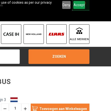
 use of cookies as per our privacy
0
Deny
Accept
en
ALLE MERKEN
ZOEKEN
BUS
jn 3
Hoeveelheid
Hoeveelheid