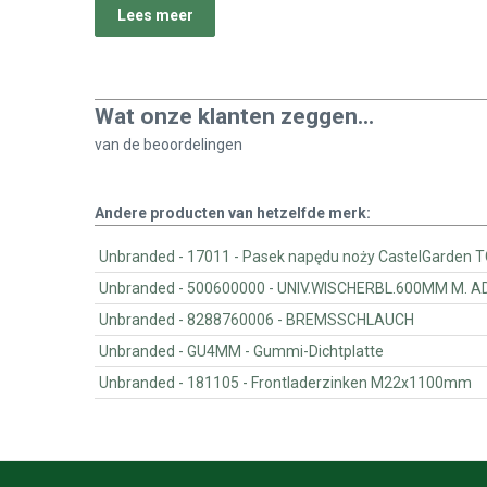
Lees meer
Wat onze klanten zeggen...
van de
beoordelingen
Andere producten van hetzelfde merk:
Unbranded - 17011 - Pasek napędu noży CastelGarde
Unbranded - 500600000 - UNIV.WISCHERBL.600MM M
Unbranded - 8288760006 - BREMSSCHLAUCH
Unbranded - GU4MM - Gummi-Dichtplatte
Unbranded - 181105 - Frontladerzinken M22x1100mm