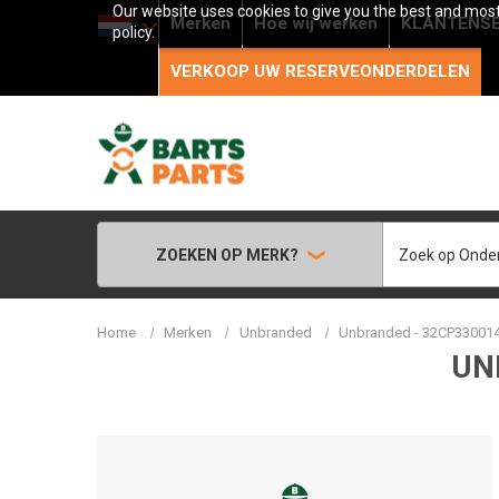
Our website uses cookies to give you the best and most 
Merken
Hoe wij werken
KLANTENSE
policy.
VERKOOP UW RESERVEONDERDELEN
Zoeken
ZOEKEN OP MERK?
Home
Merken
Unbranded
Unbranded - 32CP330014
UN