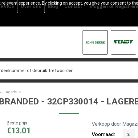
relevant experience. By clicking on accept, you give your consent to the
RVICE
Over ons
Blog
Contact
Inloggen
of
Registrer
 - Lagerbus
BRANDED - 32CP330014 - LAGER
Beste prijs
Verkoop door Magazi
€13.01
Voorraad:
2