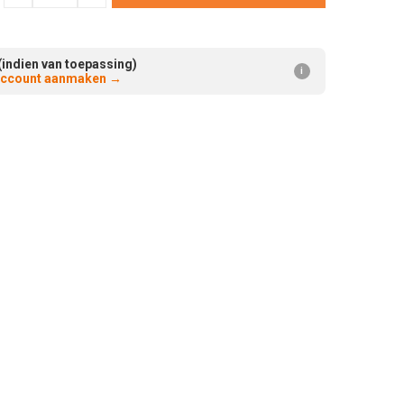
Verminderen:
verhogen:
(indien van toepassing)
i
 account aanmaken
→