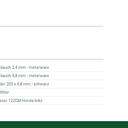
- Kraftstoffschlauch 2,4 mm - meterware
- Kraftstoffschlauch 4,8 mm - meterware
304850S - Kabelbinder 200 x 4,8 mm - schwarz
d - 15400PLMA02PE - Ölfilter
ded - CG82004342BR - Messer 122CM Honda links