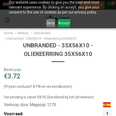
Our website uses cookies to give you the best and most
0
INLOGGEN OF REGISTREREN
WORD VERKOPER
relevant experience. By clicking on accept, you give your
consent to the use of cookies as per our privacy policy.
Deny
Accept
Home
Merken
Unbranded
Unbranded - 35X56X10 - Oliekeerring 35x56x10
UNBRANDED - 35X56X10 -
OLIEKEERRING 35X56X10
Beste prijs
€3.72
(Prijzen exclusief BTW en verzendkosten)
Verzending is vanaf €8.95 (berekend bij het afrekenen)
Verkoop door Magazijn 1270
Voorraad:
1