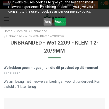
Our website uses cookies to give you the best and most
0
INLOGGEN OF REGISTREREN
WORD VERKOPER
relevant experience. By clicking on accept, you give your
consent to the use of cookies as per our privacy policy.
Deny
Accept
Home
Merken
Unbranded
Unbranded - W512209 - Klem 12-20/9mm
UNBRANDED - W512209 - KLEM 12-
20/9MM
We hebben geen magazijnen die dit product op dit moment
aanbieden
We zijn bezig met nieuwe aanbiedingen voor dit onderdeel. Kom
alstublieft later terug