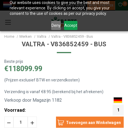
Our website uses cookies to give you the best and most
0
INLOGGEN OF REGISTREREN
WORD VERKOPER
relevant experience. By clicking on accept, you give your
consent to the use of cookies as per our privacy policy.
Deny
Accept
Home
Merken
Valtra
Valtra - V836852459 - Bus
VALTRA - V836852459 - BUS
Beste prijs
€118099.99
(Prijzen exclusief BTW en verzendkosten)
Verzending is vanaf €8.95 (berekend bij het afrekenen)
Verkoop door Magazijn 1182
Voorraad:
1
Hoeveelheid
Hoeveelheid