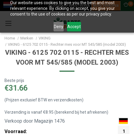
Our website uses cookies to give you the best and most
0
INLOGGEN OF REGISTREREN
WORD VERKOPER
relevant experience. By clicking on accept, you give your
consent to the use of cookies as per our privacy policy.
Deny
Accept
Home
Merken
VIKING
VIKING - 6125 702 0115 - Rechter mes voor MT 545/585 (model 2003)
VIKING - 6125 702 0115 - RECHTER MES
VOOR MT 545/585 (MODEL 2003)
Beste prijs
€31.66
(Prijzen exclusief BTW en verzendkosten)
Verzending is vanaf €8.95 (berekend bij het afrekenen)
Verkoop door Magazijn 1476
Voorraad:
1