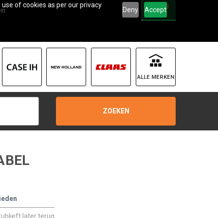
 use of cookies as per our privacy
0
Deny
Accept
en
ALLE MERKEN
ZOEKEN
KABEL
ieden
blieft later terug