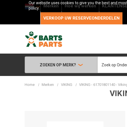
Our website uses cookies to give you the best and most 
Merken
Hoe wij werken
KLANTENSE
policy.
VERKOOP UW RESERVEONDERDELEN
Zoeken
ZOEKEN OP MERK?
Home
Merken
VIKING
VIKING - 61701801140 - Viki
VIKI