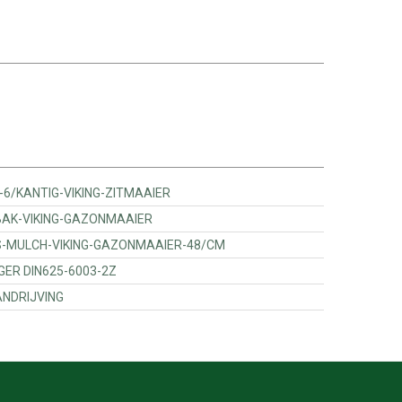
7042100 - V-SNAAR-6/KANTIG-VIKING-ZITMAAIER
7039400 - OPVANGBAK-VIKING-GAZONMAAIER
57020121 - MAAIMES-MULCH-VIKING-GAZONMAAIER-48/CM
35360 - KOGELLAGER DIN625-6003-2Z
51 - KABEL AANDRIJVING