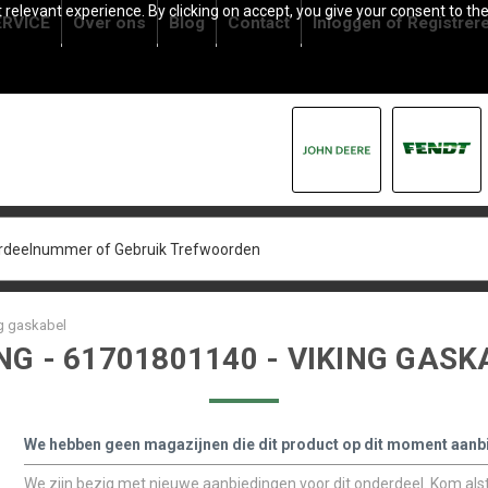
relevant experience. By clicking on accept, you give your consent to the
RVICE
Over ons
Blog
Contact
Inloggen
of
Registrer
ng gaskabel
NG - 61701801140 - VIKING GAS
We hebben geen magazijnen die dit product op dit moment aanb
We zijn bezig met nieuwe aanbiedingen voor dit onderdeel. Kom alstu