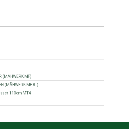
01210 - ZUGFEDER (MÄHWERK MF)
42120 - KEILRIEMEN (MÄHWERK MF 8..)
0110 - VIKING Messer 110cm MT4