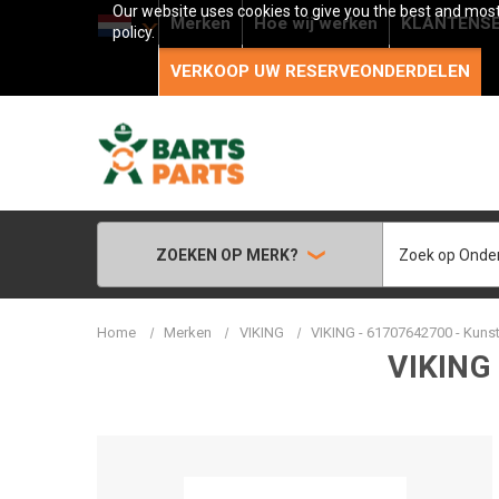
Our website uses cookies to give you the best and most 
Merken
Hoe wij werken
KLANTENSE
policy.
VERKOOP UW RESERVEONDERDELEN
Zoeken
ZOEKEN OP MERK?
Home
Merken
VIKING
VIKING - 61707642700 - Kuns
VIKING