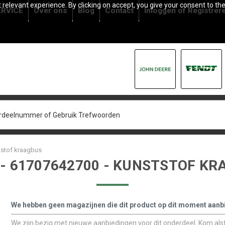
relevant experience. By clicking on accept, you give your consent to the
RVICE
Over ons
Blog
Contact
Inloggen
of
Registrer
tstof kraagbus
 - 61707642700 - KUNSTSTOF K
We hebben geen magazijnen die dit product op dit moment aanb
We zijn bezig met nieuwe aanbiedingen voor dit onderdeel. Kom alstu