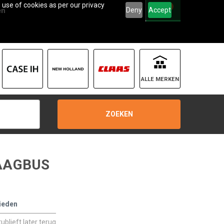
 use of cookies as per our privacy
0
Deny
Accept
en
ALLE MERKEN
ZOEKEN
RAAGBUS
ieden
blieft later terug