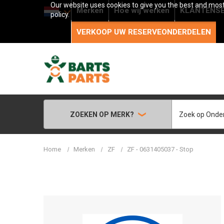
Our website uses cookies to give you the best and most 
Merken
Hoe wij werken
KLANTENSE
policy.
VERKOOP UW RESERVEONDERDELEN
Zoeken
ZOEKEN OP MERK?
Home
Merken
ZF
ZF - 0631405037 - Stop