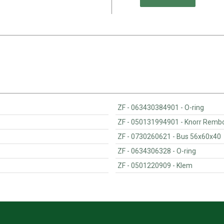
ZF - 063430384901 - O-ring
ZF - 050131994901 - Knor
ZF - 0730260621 - Bus 56x60x40
ZF - 0634306328 - O-ring
ZF - 0501220909 - Klem