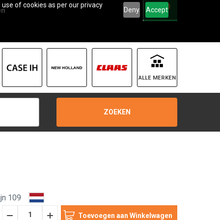
 use of cookies as per our privacy
0
Deny
Accept
en
ALLE MERKEN
ZOEKEN
jn 109
Hoeveelheid
Hoeveelheid