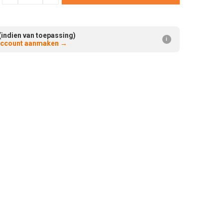
Verminderen:
verhogen:
(indien van toepassing)
i
 account aanmaken
→