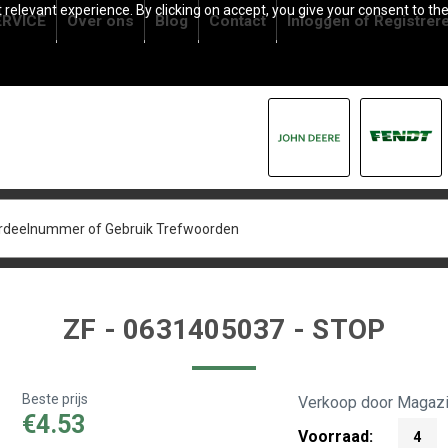
relevant experience. By clicking on accept, you give your consent to the
RVICE
Over ons
Blog
Contact
Inloggen
of
Registrer
ZF - 0631405037 - STOP
Beste prijs
Verkoop door Magazi
€4.53
Voorraad:
4