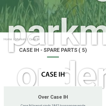
parkm
Home
Merken
Case IH
CASE IH
- SPARE PARTS
(
5)
onder
Over Case IH
Case IH brengt sinds 1842 toonaangevende