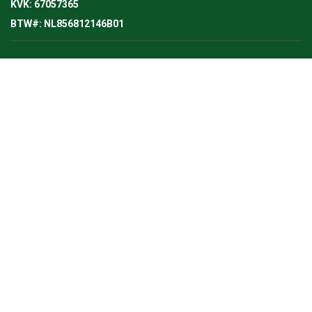
KVK: 67057365
BTW#: NL856812146B01