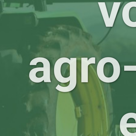
v
agro-