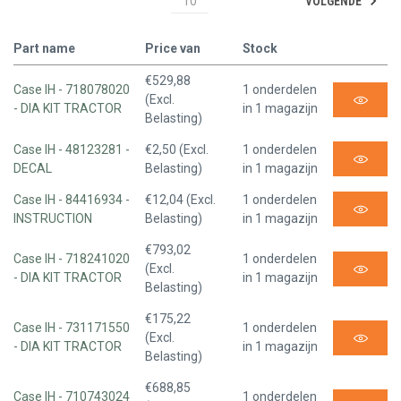
VOLGENDE
10
Part name
Price van
Stock
€529,88
Case IH - 718078020
1 onderdelen
(Excl.
- DIA KIT TRACTOR
in 1 magazijn
Belasting)
Case IH - 48123281 -
€2,50 (Excl.
1 onderdelen
DECAL
Belasting)
in 1 magazijn
Case IH - 84416934 -
€12,04 (Excl.
1 onderdelen
INSTRUCTION
Belasting)
in 1 magazijn
€793,02
Case IH - 718241020
1 onderdelen
(Excl.
- DIA KIT TRACTOR
in 1 magazijn
Belasting)
€175,22
Case IH - 731171550
1 onderdelen
(Excl.
- DIA KIT TRACTOR
in 1 magazijn
Belasting)
€688,85
Case IH - 710743024
1 onderdelen