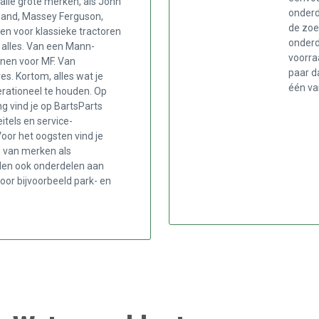
 alle grote merken, als John
onderd
lland, Massey Ferguson,
de zoe
en voor klassieke tractoren
onderd
 alles. Van een Mann-
voorra
unen voor MF. Van
paar d
res. Kortom, alles wat je
één va
erationeel te houden. Op
g vind je op BartsParts
tels en service-
oor het oogsten vind je
 van merken als
den ook onderdelen aan
oor bijvoorbeeld park- en