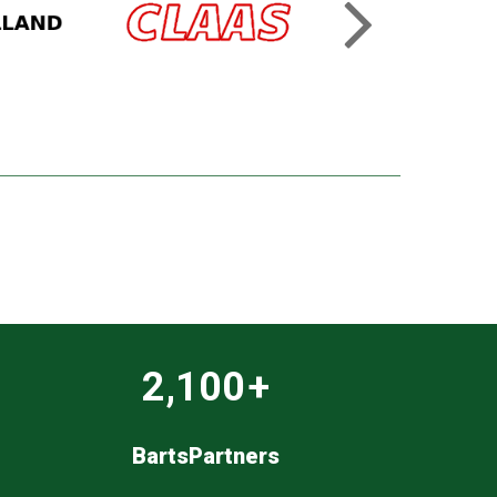
55
+
BartsPartners