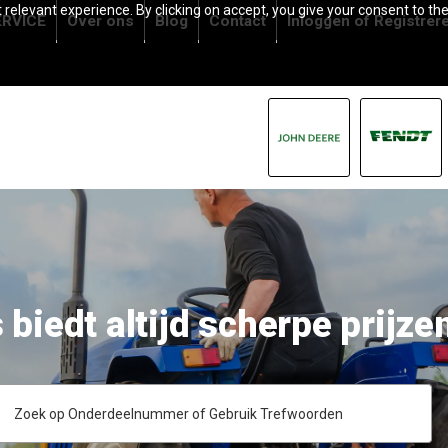
relevant experience. By clicking on accept, you give your consent to the
RVICE
Over ons
Blog
Contact
Inloggen
of
Registrer
,000,000 unieke en origine
n op voorraad
Zoeken