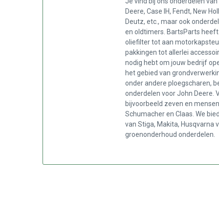
Je vind bij ons onderdelen van
Deere, Case IH, Fendt, New Ho
Deutz, etc., maar ook onderdel
en oldtimers. BartsParts heeft
oliefilter tot aan motorkapste
pakkingen tot allerlei accessoi
nodig hebt om jouw bedrijf op
het gebied van grondverwerkin
onder andere ploegscharen, bei
onderdelen voor John Deere. V
bijvoorbeeld zeven en mensen
Schumacher en Claas. We bie
van Stiga, Makita, Husqvarna v
groenonderhoud onderdelen.