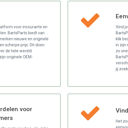
Eenv
latform voor incourante en
Vind j
len. BartsParts biedt van
BartsP
merken nieuwe en originele
klik be
en scherpe prijs. Dit doen
in zij
er de hele wereld.
zo snel
zijn originele OEM-
BartsP
versch
jij zoe
rdelen voor
Vin
imers
Het zo
eenvou