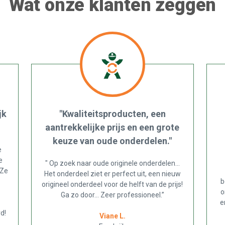
Wat onze klanten zeggen
jk
"Kwaliteitsproducten, een
aantrekkelijke prijs en een grote
keuze van oude onderdelen."
e
e
" Op zoek naar oude originele onderdelen...
 Ze
Het onderdeel ziet er perfect uit, een nieuw
b
origineel onderdeel voor de helft van de prijs!
o
Ga zo door... Zeer professioneel.”
e
d!
Viane L.