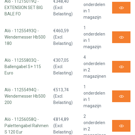
Alö - 11215019Q -
€348,40
onderdelen
EXTENSION SET BIG
(Excl.
in 1
BALE FO
Belasting)
magazijn
1
Alö - 11255493Q -
€460,59
onderdelen
Wendemesser Hb500
(Excl.
in 1
180
Belasting)
magazijn
4
Alö - 11255803Q -
€307,05
onderdelen
Ballengabel S+ 115
(Excl.
in 2
Euro
Belasting)
magazijnen
1
Alö - 11255494Q -
€513,74
onderdelen
Wendemesser Hb500
(Excl.
in 1
200
Belasting)
magazijn
2
Alö - 11256058Q -
€814,89
onderdelen
Palettengabel Rahmen
(Excl.
in 2
S 120 Eur
Belasting)