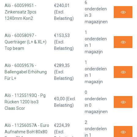
6
Alö - 60059951 -
€240,01
onderdelen
Zinkensatz 3pcs
(Excl.
in 3
1240mm Kon2
Belasting)
magazijnen
1
Alö - 60058097 -
€153,53
onderdelen
Querträger (L+ & XL+)
(Excl.
in 1
Top beam
Belasting)
magazijn
1
Alö - 60059576 -
€289,35
onderdelen
Ballengabel Erhöhung
(Excl.
in 1
Für L+
Belasting)
magazijn
0
Alö - 11255193Q - Pg
€0,00 (Excl.
onderdelen
Rücken 1200 Iso3
Belasting)
in 0
Claas Scor
magazijnen
2
Alö - 11256057A - Euro
€224,39
onderdelen
Aufnahme BoH 80x80
(Excl.
in 1