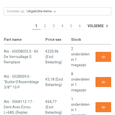
Sorteren op:
VOLGENDE
1
2
3
4
5
6
Part name
Price van
Stock
2
Alö - 60008055.0 - Kit
€220,96
onderdelen
De Verrouillage G
(Excl.
in 1
Remplace
Belasting)
magazijn
8
Alö - 5028009.0 -
€5,18 (Excl.
onderdelen
"Butée D’Assemblage
Belasting)
in 1
3/8"" 10 P
magazijn
1
Alö - 5068112-17 -
€64,77
onderdelen
Dent Avec Écrou
(Excl.
in 1
L=680, (Replac
Belasting)