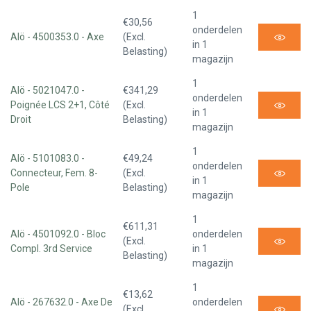
1
€30,56
onderdelen
Alö - 4500353.0 - Axe
(Excl.
in 1
Belasting)
magazijn
1
Alö - 5021047.0 -
€341,29
onderdelen
Poignée LCS 2+1, Côté
(Excl.
in 1
Droit
Belasting)
magazijn
1
Alö - 5101083.0 -
€49,24
onderdelen
Connecteur, Fem. 8-
(Excl.
in 1
Pole
Belasting)
magazijn
1
€611,31
Alö - 4501092.0 - Bloc
onderdelen
(Excl.
Compl. 3rd Service
in 1
Belasting)
magazijn
1
€13,62
Alö - 267632.0 - Axe De
onderdelen
(Excl.