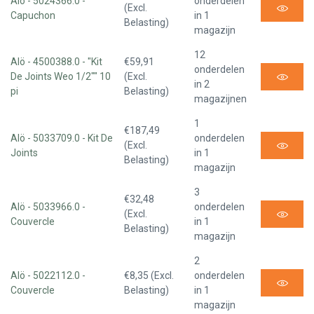
Alö - 5024366.0 -
onderdelen
(Excl.
Capuchon
in 1
Belasting)
magazijn
12
Alö - 4500388.0 - "Kit
€59,91
onderdelen
De Joints Weo 1/2"" 10
(Excl.
in 2
pi
Belasting)
magazijnen
1
€187,49
Alö - 5033709.0 - Kit De
onderdelen
(Excl.
Joints
in 1
Belasting)
magazijn
3
€32,48
Alö - 5033966.0 -
onderdelen
(Excl.
Couvercle
in 1
Belasting)
magazijn
2
Alö - 5022112.0 -
€8,35 (Excl.
onderdelen
Couvercle
Belasting)
in 1
magazijn