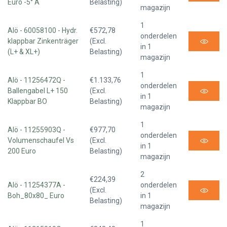
Euro -5° A
Belasting)
magazijn
1
Alö - 60058100 - Hydr.
€572,78
onderdelen
klappbar Zinkenträger
(Excl.
in 1
(L+ & XL+)
Belasting)
magazijn
1
Alö - 11256472Q -
€1.133,76
onderdelen
Ballengabel L+ 150
(Excl.
in 1
Klappbar BO
Belasting)
magazijn
1
Alö - 11255903Q -
€977,70
onderdelen
Volumenschaufel Vs
(Excl.
in 1
200 Euro
Belasting)
magazijn
2
€224,39
Alö - 11254377A -
onderdelen
(Excl.
Boh_80x80_ Euro
in 1
Belasting)
magazijn
1