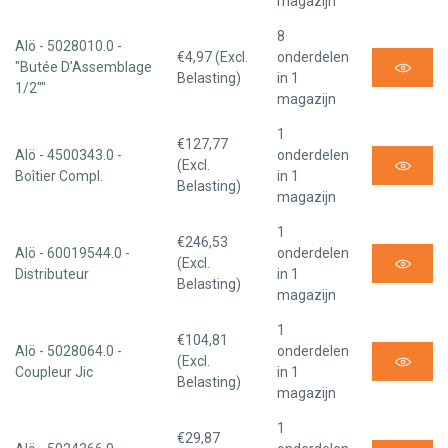
magazijn
8
Alö - 5028010.0 -
€4,97 (Excl.
onderdelen
"Butée D’Assemblage
Belasting)
in 1
1/2""
magazijn
1
€127,77
Alö - 4500343.0 -
onderdelen
(Excl.
Boîtier Compl.
in 1
Belasting)
magazijn
1
€246,53
Alö - 60019544.0 -
onderdelen
(Excl.
Distributeur
in 1
Belasting)
magazijn
1
€104,81
Alö - 5028064.0 -
onderdelen
(Excl.
Coupleur Jic
in 1
Belasting)
magazijn
1
€29,87