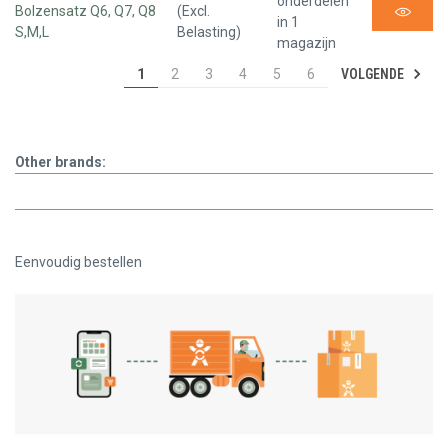
onderdelen
Bolzensatz Q6, Q7, Q8
(Excl.
in 1
S,M,L
Belasting)
magazijn
VOLGENDE
1
2
3
4
5
6
Other brands:
Eenvoudig bestellen