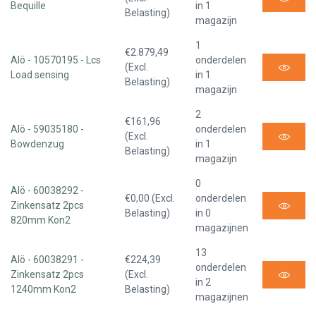
Bequille
in 1
Belasting)
magazijn
1
€2.879,49
Alö - 10570195 - Lcs
onderdelen
(Excl.
Load sensing
in 1
Belasting)
magazijn
2
€161,96
Alö - 59035180 -
onderdelen
(Excl.
Bowdenzug
in 1
Belasting)
magazijn
0
Alö - 60038292 -
€0,00 (Excl.
onderdelen
Zinkensatz 2pcs
Belasting)
in 0
820mm Kon2
magazijnen
13
Alö - 60038291 -
€224,39
onderdelen
Zinkensatz 2pcs
(Excl.
in 2
1240mm Kon2
Belasting)
magazijnen