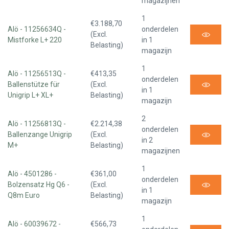
magazijnen
1
€3.188,70
Alö - 11256634Q -
onderdelen
(Excl.
Mistforke L+ 220
in 1
Belasting)
magazijn
1
Alö - 11256513Q -
€413,35
onderdelen
Ballenstütze für
(Excl.
in 1
Unigrip L+ XL+
Belasting)
magazijn
2
Alö - 11256813Q -
€2.214,38
onderdelen
Ballenzange Unigrip
(Excl.
in 2
M+
Belasting)
magazijnen
1
Alö - 4501286 -
€361,00
onderdelen
Bolzensatz Hg Q6 -
(Excl.
in 1
Q8m Euro
Belasting)
magazijn
1
Alö - 60039672 -
€566,73