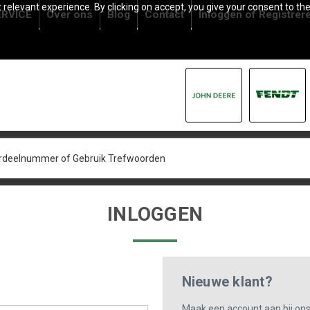
relevant experience. By clicking on accept, you give your consent to the
RVICE
Over ons
Blog
Contact
Inloggen
of
Registrer
INLOGGEN
Nieuwe klant?
Maak een account aan bij on