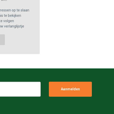
essen op te slaan
s te bekijken
te volgen
w verlanglijstje