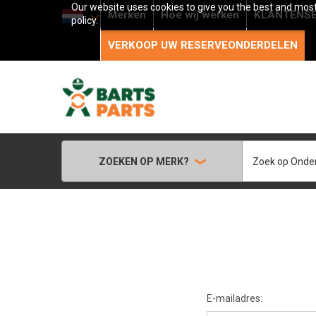
Our website uses cookies to give you the best and most 
Merken
Hoe wij werken
KLANTENSE
policy.
VERKOOP UW RESERVEONDERDELEN
Zoeken
ZOEKEN OP MERK?
E-mailadres: