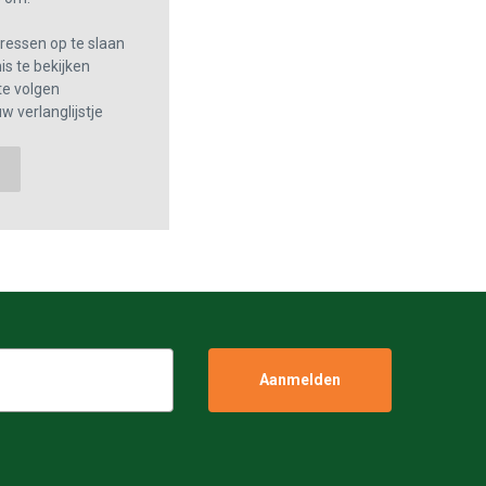
essen op te slaan
s te bekijken
te volgen
w verlanglijstje