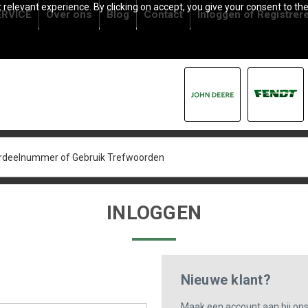
relevant experience. By clicking on accept, you give your consent to the
RVICE
Over ons
Blog
Contact
Inloggen
of
Registrer
INLOGGEN
Nieuwe klant?
Maak een account aan bij on