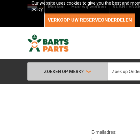
Our website uses cookies to give you the best and most 
Merken
Hoe wij werken
KLANTENSE
policy.
VERKOOP UW RESERVEONDERDELEN
Zoeken
ZOEKEN OP MERK?
E-mailadres: