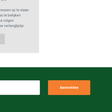
essen op te slaan
s te bekijken
te volgen
w verlanglijstje