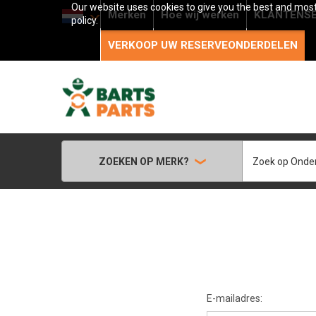
Our website uses cookies to give you the best and most 
Merken
Hoe wij werken
KLANTENSE
policy.
VERKOOP UW RESERVEONDERDELEN
Zoeken
ZOEKEN OP MERK?
E-mailadres: