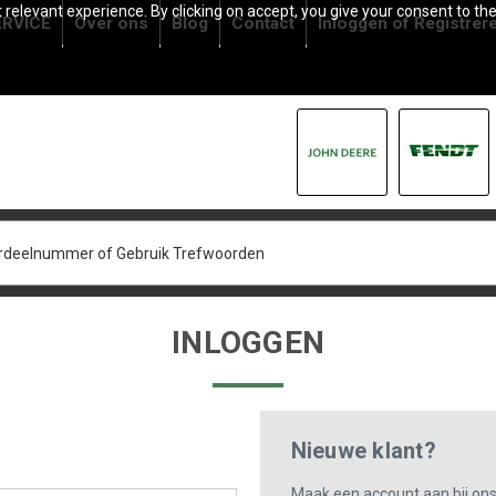
relevant experience. By clicking on accept, you give your consent to the
RVICE
Over ons
Blog
Contact
Inloggen
of
Registrer
INLOGGEN
Nieuwe klant?
Maak een account aan bij on