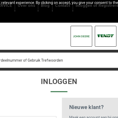
relevant experience. By clicking on accept, you give your consent to the
RVICE
Over ons
Blog
Contact
Inloggen
of
Registrer
INLOGGEN
Nieuwe klant?
Maak een account aan bij on