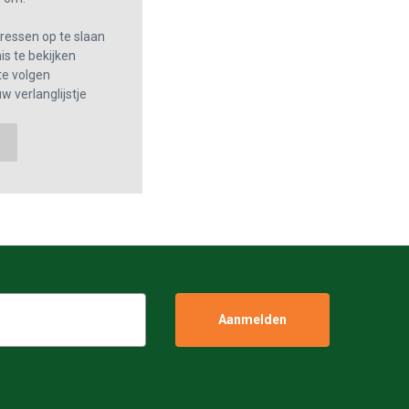
essen op te slaan
s te bekijken
te volgen
w verlanglijstje