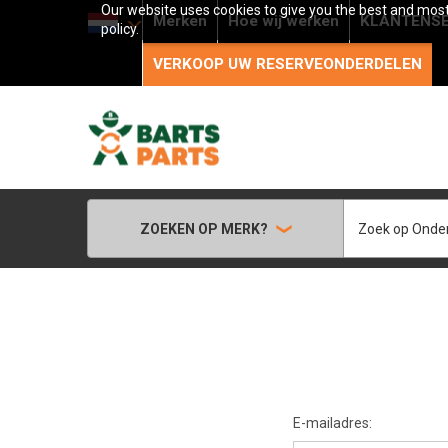
Our website uses cookies to give you the best and most 
Merken
Hoe wij werken
KLANTENSE
policy.
VERKOOP UW RESERVEONDERDELEN
Zoeken
ZOEKEN OP MERK?
E-mailadres: