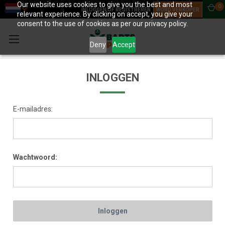
Our website uses cookies to give you the best and most
0
INLOGGEN OF REGISTREREN
WORD VERKOPER
relevant experience. By clicking on accept, you give your
consent to the use of cookies as per our privacy policy.
Deny
Accept
INLOGGEN
E-mailadres:
Wachtwoord: