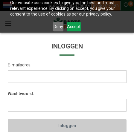
Our website uses cookies to give you the best and most
0
INLOGGEN OF REGISTREREN
WORD VERKOPER
relevant experience. By clicking on accept, you give your
consent to the use of cookies as per our privacy policy.
Deny
Accept
INLOGGEN
E-mailadres:
Wachtwoord: