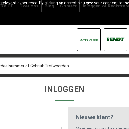
relevant experience. By clicking on accept, you give your consent to the
RVICE
Over ons
Blog
Contact
Inloggen
of
Registrer
INLOGGEN
Nieuwe klant?
Maak een account aan bij on