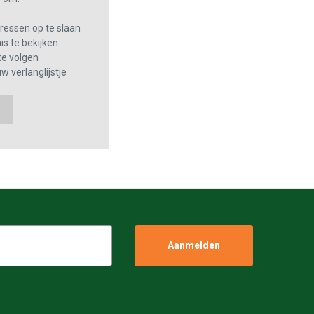
essen op te slaan
s te bekijken
te volgen
w verlanglijstje