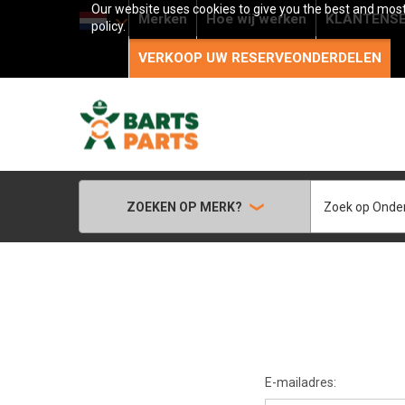
Our website uses cookies to give you the best and most 
Merken
Hoe wij werken
KLANTENSE
policy.
VERKOOP UW RESERVEONDERDELEN
Zoeken
ZOEKEN OP MERK?
E-mailadres: