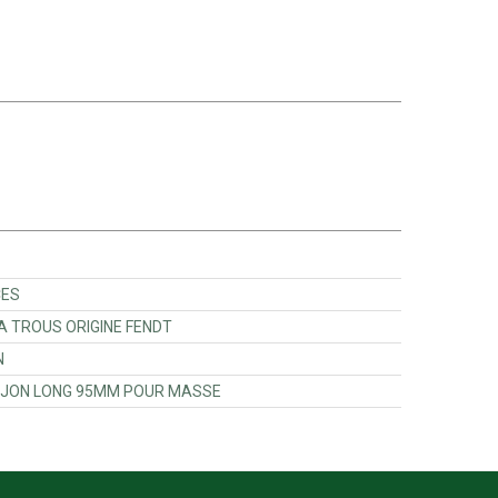
IT PIECES
122100000 - BARRE A TROUS ORIGINE FENDT
JON
0013102000 - KIT GOUJON LONG 95MM POUR MASSE