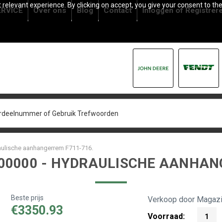
relevant experience. By clicking on accept, you give your consent to the
RVICE
Over ons
Blog
Contact
Inloggen
of
Registrer
aulische aanhangerrem F711-716.
100000 - HYDRAULISCHE AANHAN
Beste prijs
Verkoop door Magazi
€3350.93
Voorraad:
1