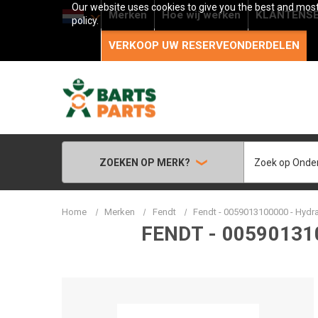
Our website uses cookies to give you the best and most 
Merken
Hoe wij werken
KLANTENSE
policy.
VERKOOP UW RESERVEONDERDELEN
Zoeken
ZOEKEN OP MERK?
Home
Merken
Fendt
Fendt - 0059013100000 - Hydr
FENDT - 0059013