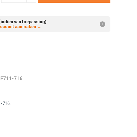
Verminderen:
verhogen:
(indien van toepassing)
i
 account aanmaken
→
 F711-716.
1-716.