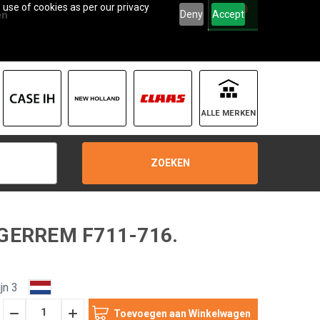
 use of cookies as per our privacy
0
Deny
Accept
en
ALLE MERKEN
ZOEKEN
GERREM F711-716.
jn 3
Hoeveelheid
Hoeveelheid