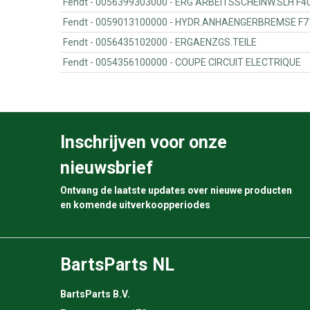
Fendt - 0056399303000 - ERG ARBEITSSCHEINW
Fendt - 0059013100000 - HYDR.ANHAENGERBREMS
Fendt - 0056435102000 - ERGAENZGS.TEILE
Fendt - 0054356100000 - COUPE CIRCUIT ELECTRIQUE
Inschrijven voor onze
nieuwsbrief
Ontvang de laatste updates over nieuwe producten
en komende uitverkoopperiodes
BartsParts NL
BartsParts B.V.