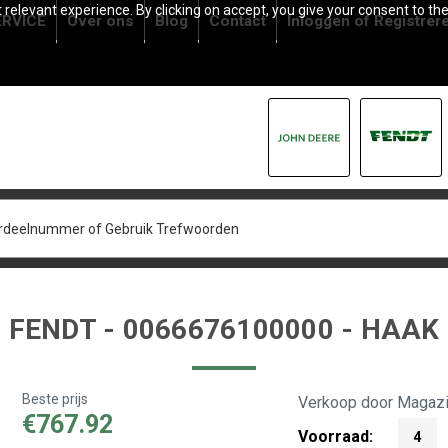
relevant experience. By clicking on accept, you give your consent to the
RVICE
Over ons
Blog
Contact
Inloggen
of
Registrer
FENDT - 0066676100000 - HAAK
Beste prijs
Verkoop door Magazi
€767.92
Voorraad:
4