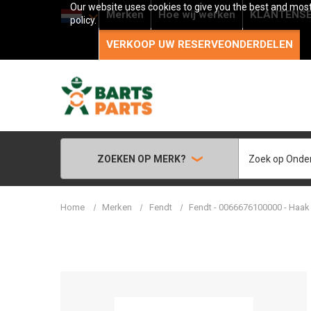
Our website uses cookies to give you the best and most 
Merken
Hoe wij werken
KLANTENSE
policy.
VERKOOP UW RESERVEONDERDELEN
Zoeken
ZOEKEN OP MERK?
Home
Merken
Fendt
Fendt - 0066676100000 - Haak