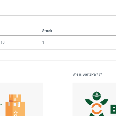
Stock
,10
1
Wie is BartsParts?