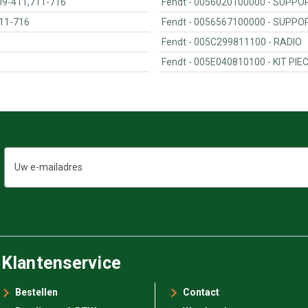
.SLH F409-411,711-716
Fendt - 0056020100000 - S
E F711-716
Fendt - 0056567
Fendt - 005C299811100 - RADIO
Fendt - 005E040810100 - K
E-
mailadres
Klantenservice
Bestellen
Contact