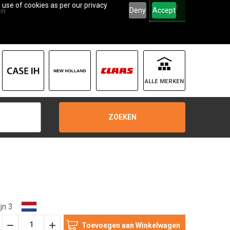
 use of cookies as per our privacy
0
Deny
Accept
en
ALLE MERKEN
ZOEKEN
jn 3
Hoeveelheid
Hoeveelheid