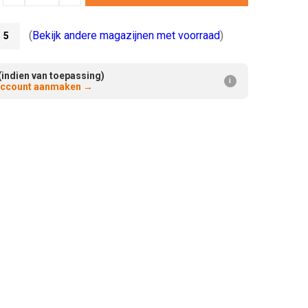
Verminderen:
verhogen:
(
Bekijk andere magazijnen met voorraad
)
5
(indien van toepassing)
i
 account aanmaken
→