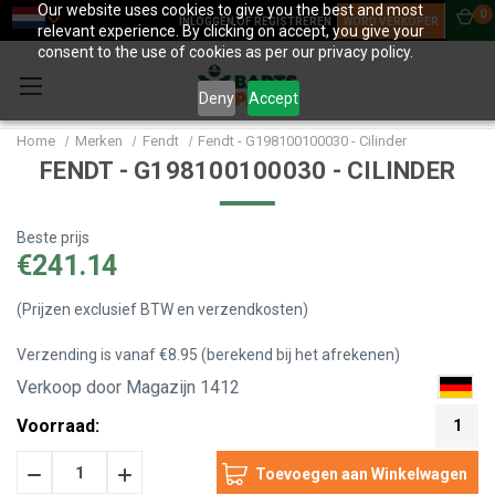
Our website uses cookies to give you the best and most
0
INLOGGEN OF REGISTREREN
WORD VERKOPER
relevant experience. By clicking on accept, you give your
consent to the use of cookies as per our privacy policy.
Deny
Accept
Home
Merken
Fendt
Fendt - G198100100030 - Cilinder
FENDT - G198100100030 - CILINDER
Beste prijs
€241.14
(Prijzen exclusief BTW en verzendkosten)
Verzending is vanaf €8.95 (berekend bij het afrekenen)
Verkoop door Magazijn 1412
Voorraad:
1
Hoeveelheid
Hoeveelheid