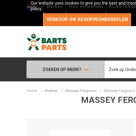
Our website uses cookies to give you the best and most 
Merken
Hoe wij werken
KLANTENSE
policy.
VERKOOP UW RESERVEONDERDELEN
Zoeken
ZOEKEN OP MERK?
Home
Merken
Massey Ferguson
Massey Ferguson -
MASSEY FERG