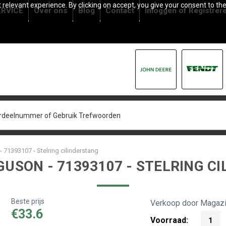
relevant experience. By clicking on accept, you give your consent to the
RVICE
Over ons
Blog
Contact
Inloggen
of
Registrer
 71393107 - Stelring cilinderstang
USON - 71393107 - STELRING C
Beste prijs
Verkoop door Magazi
€33.6
Voorraad:
1