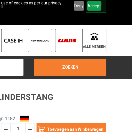
 use of cookies as per our privacy
0
Deny
Accept
en
ALLE MERKEN
ZOEKEN
ILINDERSTANG
jn 1182
Hoeveelheid
Hoeveelheid