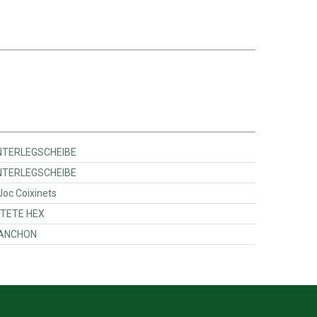
y Ferguson - 732010Z1 - UNTERLEGSCHEIBE
y Ferguson - 732011Z1 - UNTERLEGSCHEIBE
assey Ferguson - 735170M91 - Joc Coixinets
guson - 7701675 - VIS TETE HEX
erguson - 71390203 - MANCHON