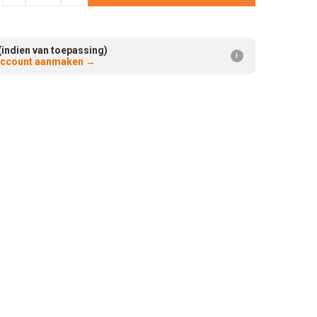
Verminderen:
verhogen:
(indien van toepassing)
i
 account aanmaken
→