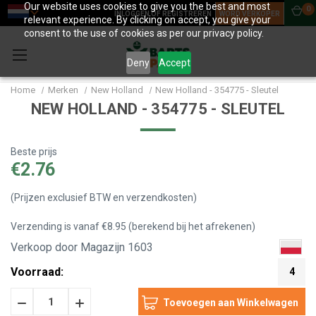
Our website uses cookies to give you the best and most
0
INLOGGEN OF REGISTREREN
WORD VERKOPER
relevant experience. By clicking on accept, you give your
consent to the use of cookies as per our privacy policy.
Deny
Accept
Home
Merken
New Holland
New Holland - 354775 - Sleutel
NEW HOLLAND - 354775 - SLEUTEL
Beste prijs
€2.76
(Prijzen exclusief BTW en verzendkosten)
Verzending is vanaf €8.95 (berekend bij het afrekenen)
Verkoop door Magazijn 1603
Voorraad:
4
Hoeveelheid
Hoeveelheid