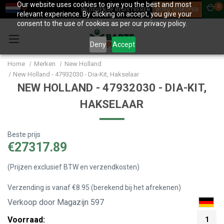
Our website uses cookies to give you the best and most
0
INLOGGEN OF REGISTREREN
WORD VERKOPER
relevant experience. By clicking on accept, you give your
consent to the use of cookies as per our privacy policy.
Deny
Accept
Home
Merken
New Holland
New Holland - 47932030 - Dia-Kit, Hakselaar
NEW HOLLAND - 47932030 - DIA-KIT,
HAKSELAAR
Beste prijs
€27317.89
(Prijzen exclusief BTW en verzendkosten)
Verzending is vanaf €8.95 (berekend bij het afrekenen)
Verkoop door Magazijn 597
Voorraad:
1