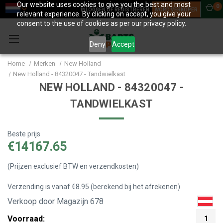
Our website uses cookies to give you the best and most
0
INLOGGEN OF REGISTREREN
WORD VERKOPER
relevant experience. By clicking on accept, you give your
consent to the use of cookies as per our privacy policy.
Deny
Accept
Home
Merken
New Holland
New Holland - 84320047 - Tandwielkast
NEW HOLLAND - 84320047 -
TANDWIELKAST
Beste prijs
€14167.65
(Prijzen exclusief BTW en verzendkosten)
Verzending is vanaf €8.95 (berekend bij het afrekenen)
Verkoop door Magazijn 678
Voorraad:
1