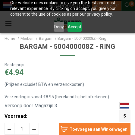
Our website uses cookies to give you the best and most
0
INLOGGEN OF REGISTREREN
WORD VERKOPER
relevant experience. By clicking on accept, you give your
consent to the use of cookies as per our privacy policy.
Deny
Accept
Home
Merken
Bargam
Bargam - 500400008Z - Ring
BARGAM - 500400008Z - RING
Beste prijs
€4.94
(Prijzen exclusief BTW en verzendkosten)
Verzending is vanaf €8.95 (berekend bij het afrekenen)
Verkoop door Magazijn 3
Voorraad:
5
Hoeveelheid
Hoeveelheid