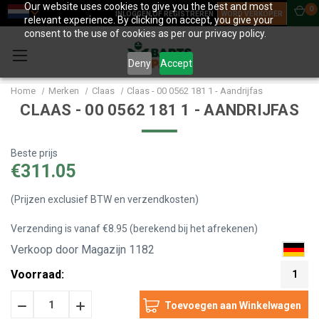
Our website uses cookies to give you the best and most
0
INLOGGEN OF REGISTREREN
WORD VERKOPER
relevant experience. By clicking on accept, you give your
consent to the use of cookies as per our privacy policy.
Deny
Accept
Home
Merken
Claas
Claas - 00 0562 181 1 - Aandrijfas
CLAAS - 00 0562 181 1 - AANDRIJFAS
Beste prijs
€311.05
(Prijzen exclusief BTW en verzendkosten)
Verzending is vanaf €8.95 (berekend bij het afrekenen)
Verkoop door Magazijn 1182
Voorraad:
1
Hoeveelheid
Hoeveelheid