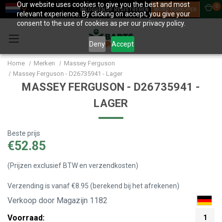
Our website uses cookies to give you the best and most
0
INLOGGEN OF REGISTREREN
WORD VERKOPER
relevant experience. By clicking on accept, you give your
consent to the use of cookies as per our privacy policy.
Deny
Accept
Home
Merken
Massey Ferguson
Massey Ferguson - D26735941 - Lager
MASSEY FERGUSON - D26735941 -
LAGER
Beste prijs
€52.85
(Prijzen exclusief BTW en verzendkosten)
Verzending is vanaf €8.95 (berekend bij het afrekenen)
Verkoop door Magazijn 1182
Voorraad:
1